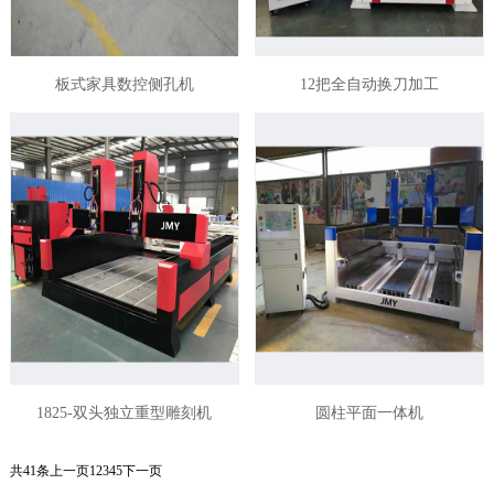
板式家具数控侧孔机
12把全自动换刀加工
1825-双头独立重型雕刻机
圆柱平面一体机
共41条
上一页
1
2
3
4
5
下一页